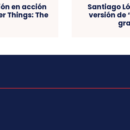
ión en acción
Santiago L
er Things: The
versión de
w
gra