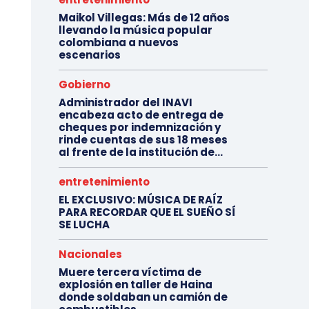
Maikol Villegas: Más de 12 años
llevando la música popular
colombiana a nuevos
escenarios
Gobierno
Administrador del INAVI
encabeza acto de entrega de
cheques por indemnización y
rinde cuentas de sus 18 meses
al frente de la institución de...
entretenimiento
EL EXCLUSIVO: MÚSICA DE RAÍZ
PARA RECORDAR QUE EL SUEÑO SÍ
SE LUCHA
Nacionales
Muere tercera víctima de
explosión en taller de Haina
donde soldaban un camión de